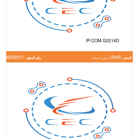
IP-COM G2216D
6039511
8445
السعر:
ل س جديدة
رقم المنتج :