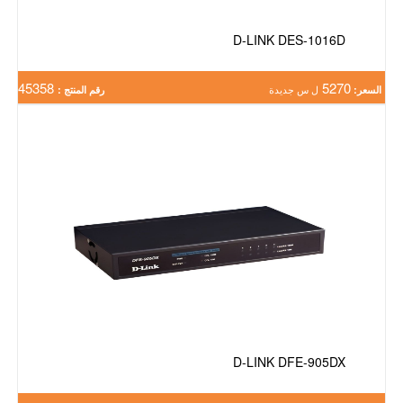
D-LINK DES-1016D
45358
5270
السعر:
ل س جديدة
رقم المنتج :
D-LINK DFE-905DX