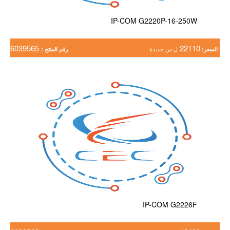
IP-COM G2220P-16-250W
6039565
22110
السعر:
ل س جديدة
رقم المنتج :
IP-COM G2226F