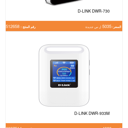
D-LINK DWR-730
512658
5035
السعر:
ل س جديدة
رقم المنتج :
D-LINK DWR-933M