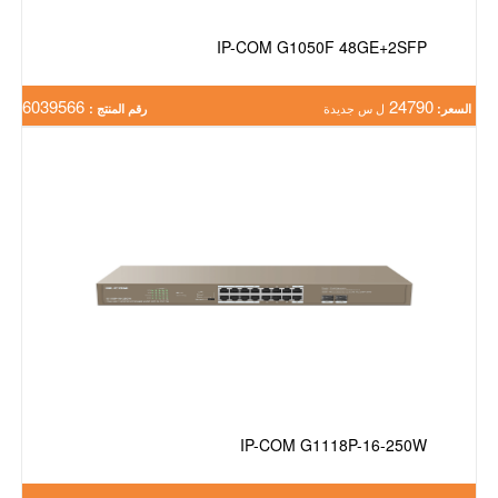
IP-COM G1050F 48GE+2SFP
6039566
24790
السعر:
ل س جديدة
رقم المنتج :
IP-COM G1118P-16-250W