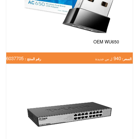
OEM WU650
6037705
940
السعر:
ل س جديدة
رقم المنتج :