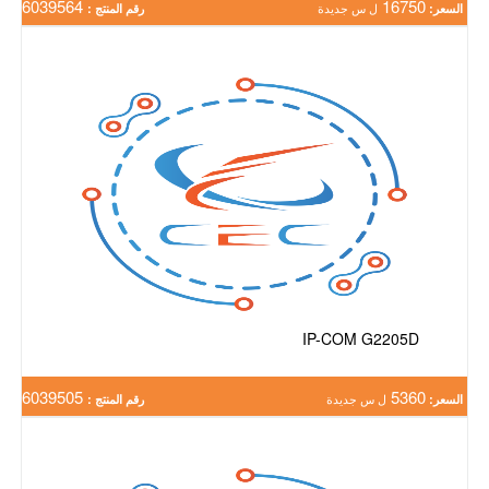
6039564
16750
السعر:
ل س جديدة
رقم المنتج :
IP-COM G2205D
6039505
5360
السعر:
ل س جديدة
رقم المنتج :