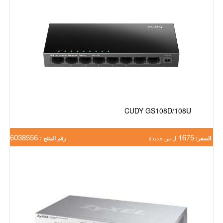
CUDY GS108D/108U
6038556
1675
السعر:
ل س جديدة
رقم المنتج :