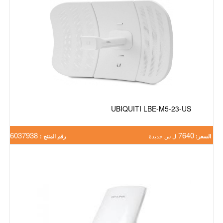
UBIQUITI LBE-M5-23-US
6037938
7640
السعر:
ل س جديدة
رقم المنتج :