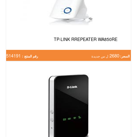
TP-LINK RREPEATER WA850RE
514191
2680
السعر:
ل س جديدة
رقم المنتج :