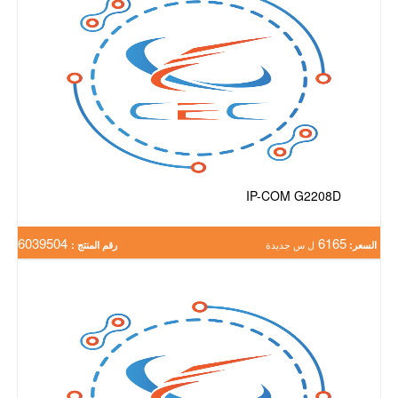
IP-COM G2208D
6039504
6165
السعر:
ل س جديدة
رقم المنتج :