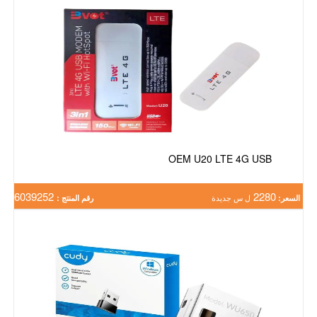
OEM U20 LTE 4G USB
6039252
2280
السعر:
ل س جديدة
رقم المنتج :