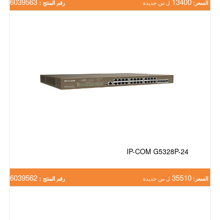
6039563
13400
السعر:
ل س جديدة
رقم المنتج :
IP-COM G5328P-24
6039562
35510
السعر:
ل س جديدة
رقم المنتج :