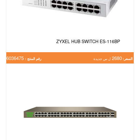
ZYXEL HUB SWITCH ES-116BP
6036475
2680
السعر:
ل س جديدة
رقم المنتج :