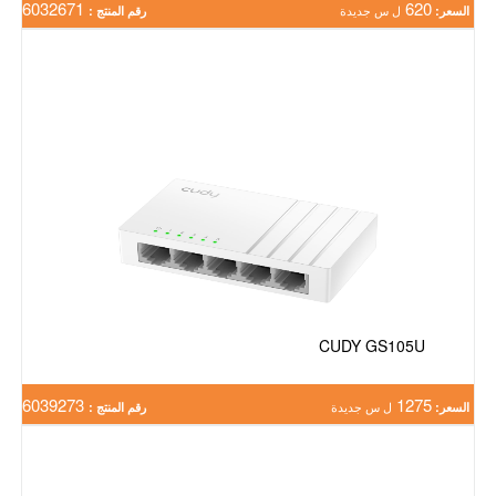
6032671
620
السعر:
ل س جديدة
رقم المنتج :
CUDY GS105U
6039273
1275
السعر:
ل س جديدة
رقم المنتج :