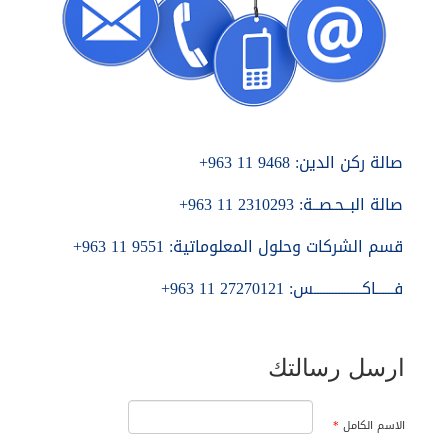
صالة ركن الدين: 9468 11 963+
صالة البــحـصــة: 2310293 11 963+
قسم الشركات وحلول المعلوماتية: 9551 11 963+
فــــــاكــــــــــــــــس: 27270121 11 963+
ارسل رسالتك
الاسم الكامل
*