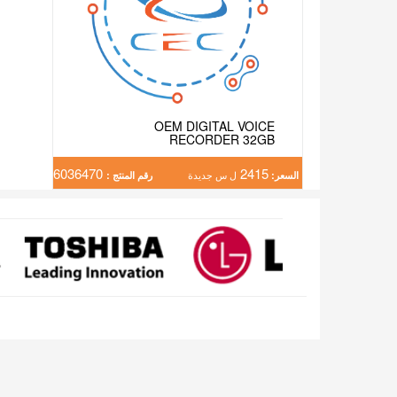
OEM DIGITAL VOICE
RECORDER 32GB
6036470
2415
السعر:
ل س جديدة
رقم المنتج :