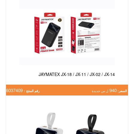
JAYMATEX JX-18 / JX-11 / JX-02 / JX-14
6037409
940
السعر:
ل س جديدة
رقم المنتج :