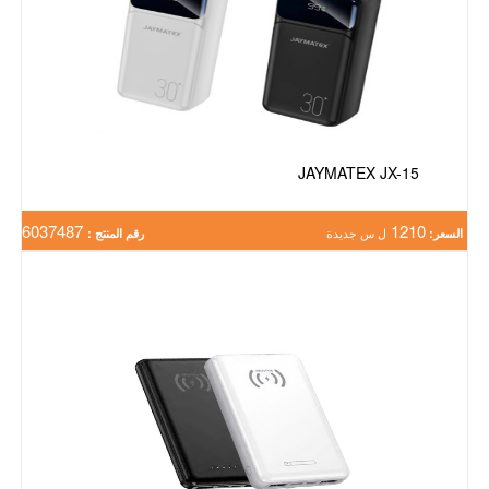
JAYMATEX JX-15
6037487
1210
السعر:
ل س جديدة
رقم المنتج :