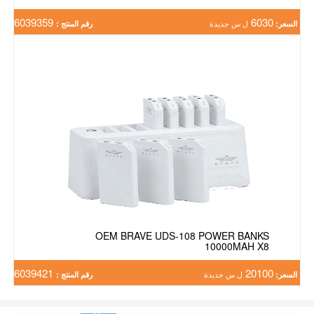
6039359
6030
السعر:
ل س جديدة
رقم المنتج :
OEM BRAVE UDS-108 POWER BANKS
10000MAH X8
6039421
20100
السعر:
ل س جديدة
رقم المنتج :