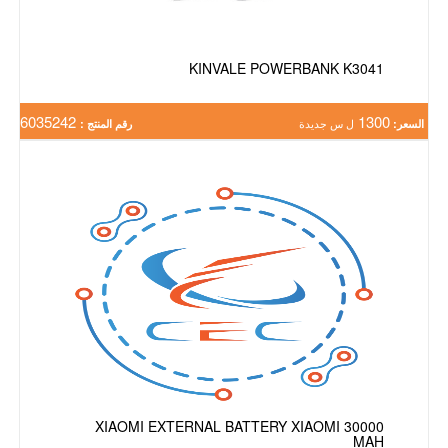
KINVALE POWERBANK K3041
6035242
1300
السعر:
ل س جديدة
رقم المنتج :
XIAOMI EXTERNAL BATTERY XIAOMI 30000
MAH