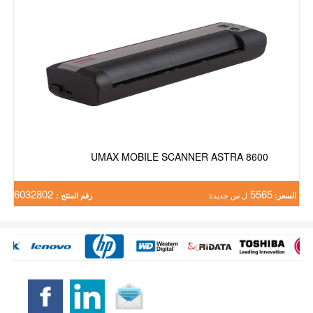
UMAX MOBILE SCANNER ASTRA 8600
6032802
5565
السعر:
ل س جديدة
رقم المنتج :