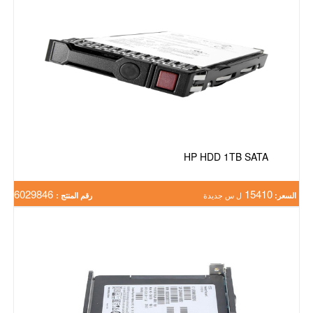
HP HDD 1TB SATA
6029846
15410
السعر:
ل س جديدة
رقم المنتج :