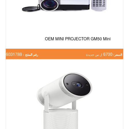
OEM MINI PROJECTOR GM50 Mini
6031788
6700
السعر:
ل س جديدة
رقم المنتج :