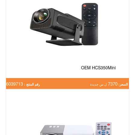
OEM HCS350Mini
6039713
7370
السعر:
ل س جديدة
رقم المنتج :