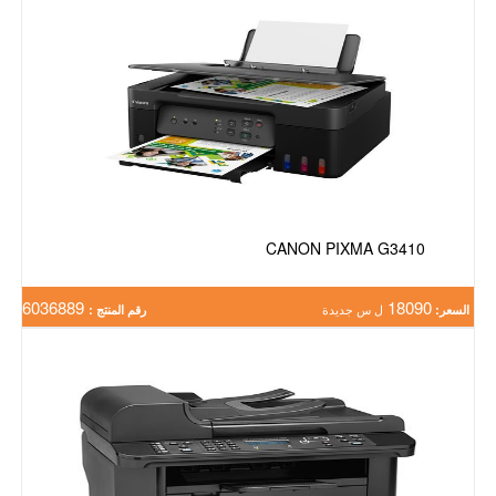
CANON PIXMA G3410
6036889
18090
السعر:
ل س جديدة
رقم المنتج :