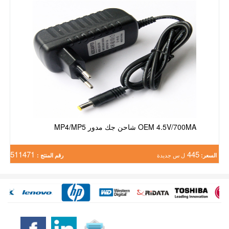
OEM 4.5V/700MA شاحن جك مدور MP4/MP5
511471
445
السعر:
ل س جديدة
رقم المنتج :