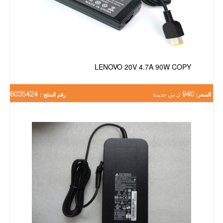
LENOVO 20V 4.7A 90W COPY
6035424
940
السعر:
ل س جديدة
رقم المنتج :