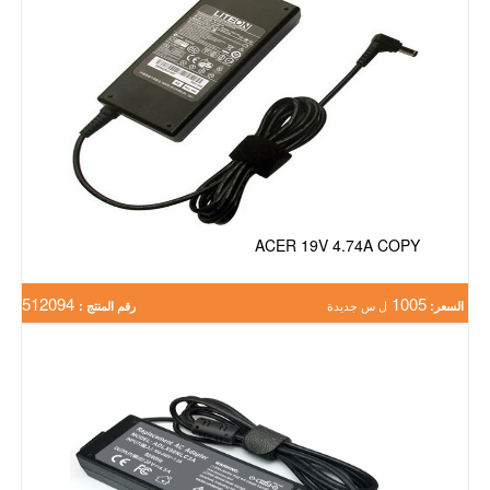
ACER 19V 4.74A COPY
512094
1005
السعر:
ل س جديدة
رقم المنتج :