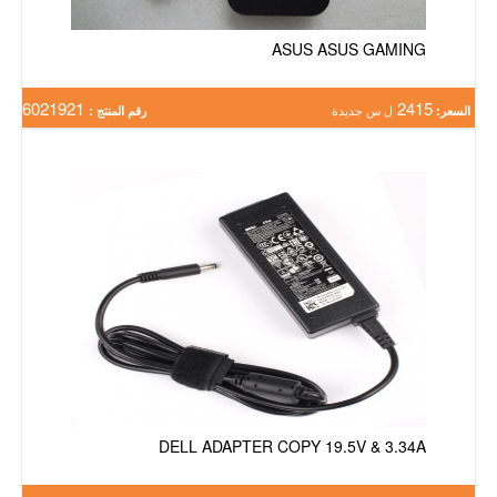
ASUS ASUS GAMING
6021921
2415
السعر:
ل س جديدة
رقم المنتج :
DELL ADAPTER COPY 19.5V & 3.34A