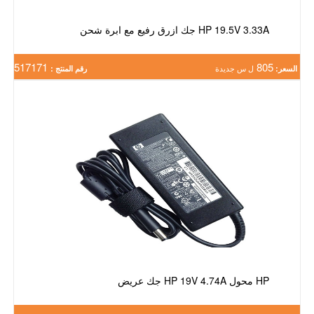
HP 19.5V 3.33A جك ازرق رفيع مع ابرة شحن
517171
805
السعر:
ل س جديدة
رقم المنتج :
HP محول HP 19V 4.74A جك عريض