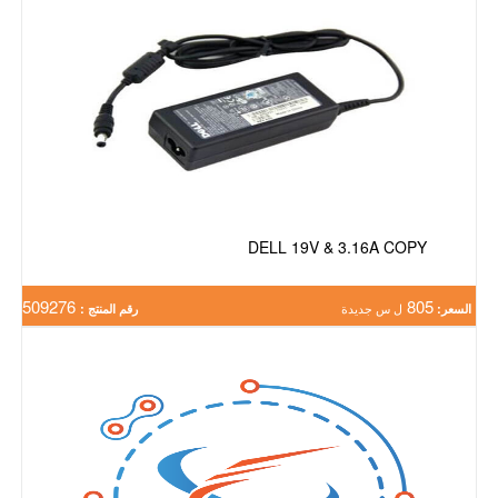
DELL 19V & 3.16A COPY
509276
805
السعر:
ل س جديدة
رقم المنتج :