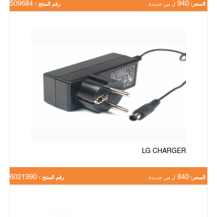
509684
940
السعر:
ل س جديدة
رقم المنتج :
LG CHARGER
6021990
840
السعر:
ل س جديدة
رقم المنتج :