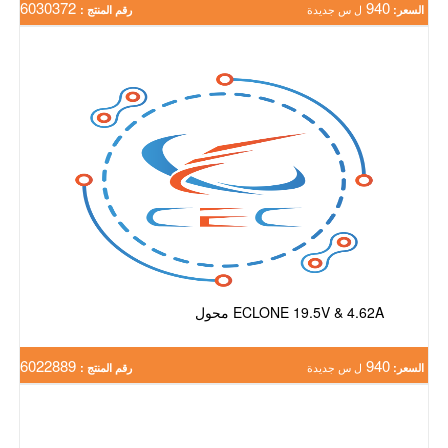
6030372
940
السعر:
ل س جديدة
رقم المنتج :
ECLONE 19.5V & 4.62A محول
6022889
940
السعر:
ل س جديدة
رقم المنتج :