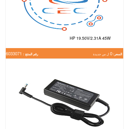
HP 19.50V/2.31A 45W
6033071
0
السعر:
ل س جديدة
رقم المنتج :