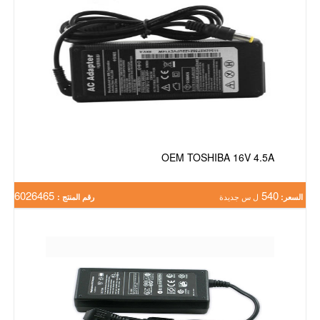
OEM TOSHIBA 16V 4.5A
6026465
540
السعر:
ل س جديدة
رقم المنتج :