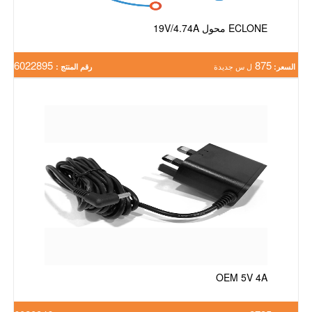
ECLONE محول 19V/4.74A
6022895
875
السعر:
ل س جديدة
رقم المنتج :
OEM 5V 4A