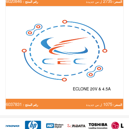
6020846
2735
السعر:
ل س جديدة
رقم المنتج :
ECLONE 20V & 4.5A
6037831
1075
السعر:
ل س جديدة
رقم المنتج :