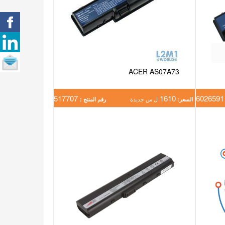
ACER AS07A73
517707
1610
602
السعر:
ل س جديدة
رقم المنتج :