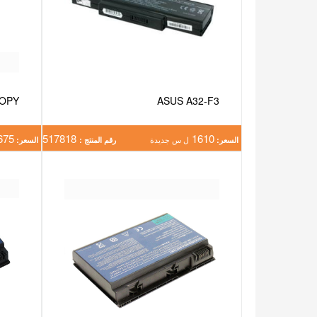
COPY
ASUS A32-F3
675
517818
1610
السعر:
ل س جديدة
رقم المنتج :
السعر: