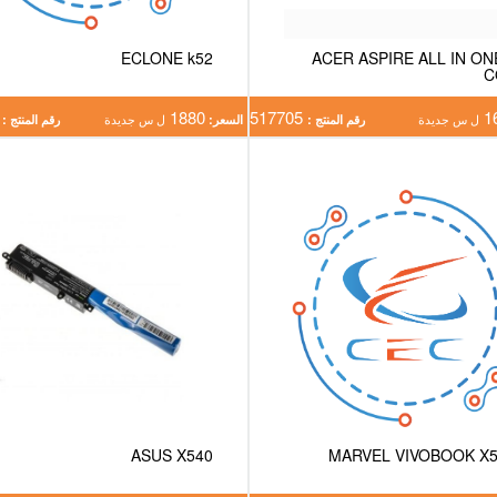
ECLONE k52
ACER ASPIRE ALL IN ON
C
2888
1880
517705
1
ل س جديدة
رقم المنتج :
السعر:
ل س جديدة
رقم المنتج :
ASUS X540
MARVEL VIVOBOOK X