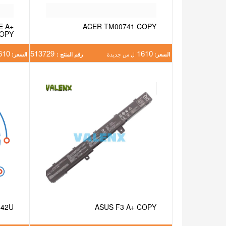
E A+
ACER TM00741 COPY
OPY
610
513729
1610
السعر:
ل س جديدة
رقم المنتج :
السعر:
542U
ASUS F3 A+ COPY