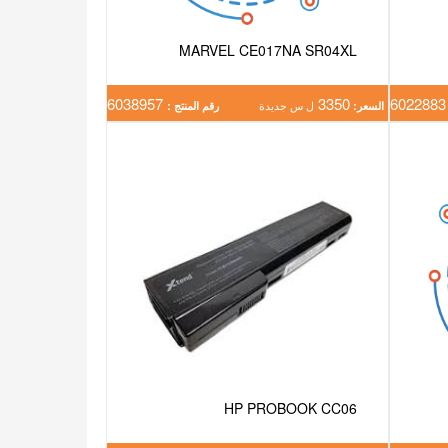
MARVEL CE017NA SR04XL
6038957
3350
602
السعر:
ل س جديدة
رقم المنتج :
HP PROBOOK CC06