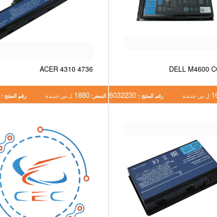
ACER 4310 4736
DELL M4600 
6591
1880
6032230
1
ل س جديدة
رقم المنتج :
السعر:
ل س جديدة
رقم المنتج :