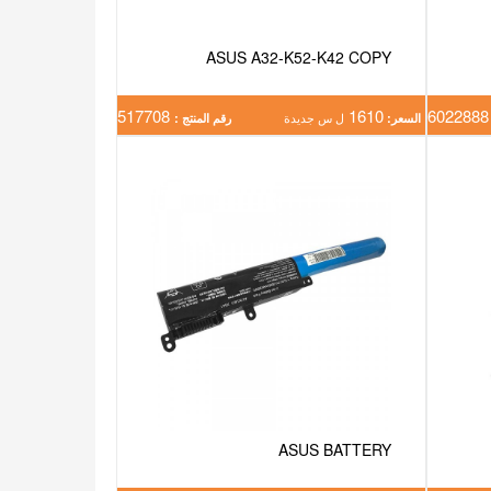
ASUS A32-K52-K42 COPY
517708
1610
602
السعر:
ل س جديدة
رقم المنتج :
ASUS BATTERY