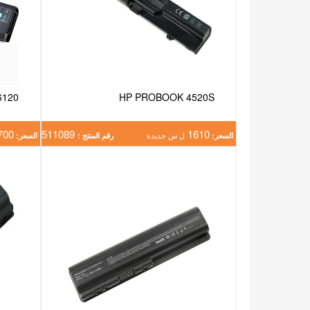
6120
HP PROBOOK 4520S
700
511089
1610
السعر:
ل س جديدة
رقم المنتج :
السعر: