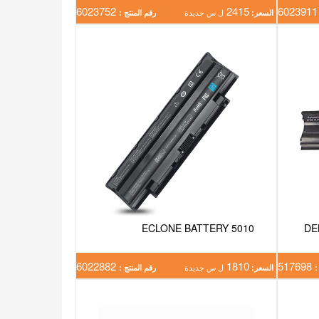
6023752
2415
602
السعر:
ل س جديدة
رقم المنتج :
ECLONE BATTERY 5010
DE
6022882
1810
517698
:
السعر:
ل س جديدة
رقم المنتج :