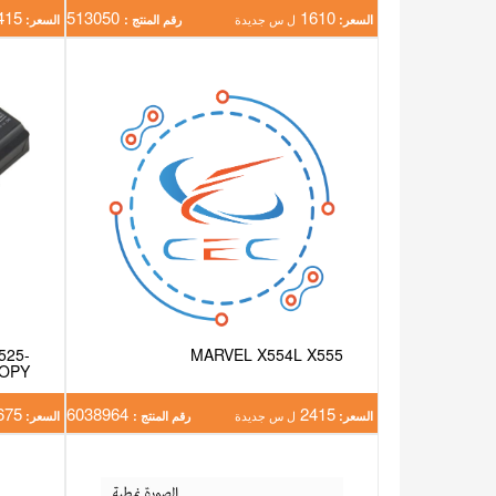
415
513050
1610
السعر:
ل س جديدة
رقم المنتج :
السعر:
525-
MARVEL X554L X555
COPY
675
6038964
2415
السعر:
ل س جديدة
رقم المنتج :
السعر: