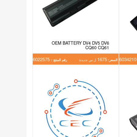
OEM BATTERY DV4 DV5 DV6
CQ60 CQ61
6022575
1675
603
السعر:
ل س جديدة
رقم المنتج :