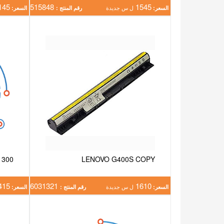
145
515848
1545
السعر:
ل س جديدة
رقم المنتج :
السعر:
 300
LENOVO G400S COPY
415
6031321
1610
السعر:
ل س جديدة
رقم المنتج :
السعر: