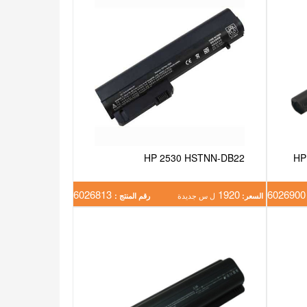
HP 2530 HSTNN-DB22
HP
6026813
1920
602
السعر:
ل س جديدة
رقم المنتج :