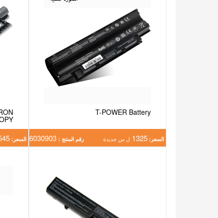
IRON
T-POWER Battery
COPY
545
6030903
1325
السعر:
ل س جديدة
رقم المنتج :
السعر: