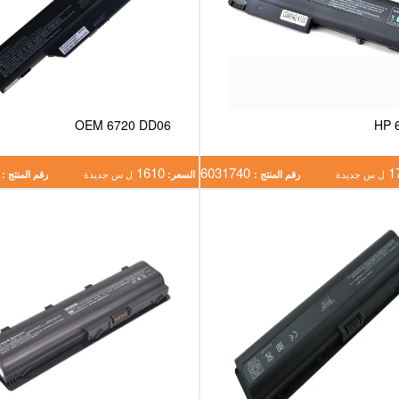
OEM 6720 DD06
HP 
4210
1610
6031740
1
ل س جديدة
رقم المنتج :
السعر:
ل س جديدة
رقم المنتج :