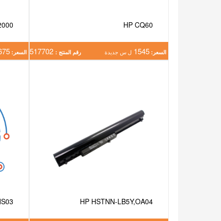
2000
HP CQ60
675
517702
1545
السعر:
ل س جديدة
رقم المنتج :
السعر:
HS03
HP HSTNN-LB5Y,OA04