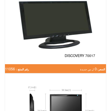
DISCOVERY 70017
11056
0
السعر:
ل س جديدة
رقم المنتج :