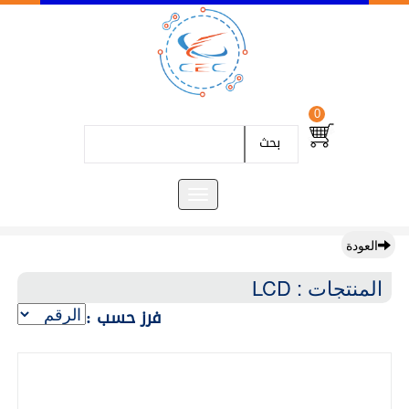
0
بحث
العودة
المنتجات : LCD
فرز حسب :