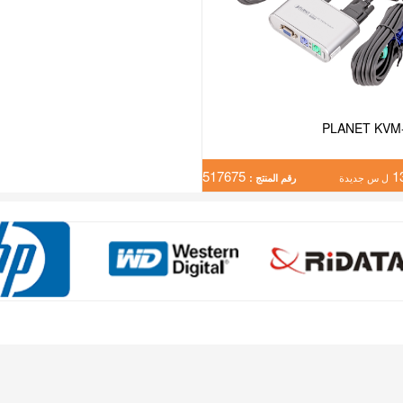
PLANET KVM
517675
1
ل س جديدة
رقم المنتج :