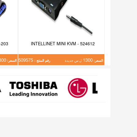
-203
INTELLINET MINI KVM - 524612
300
509575
1300
السعر:
ل س جديدة
رقم المنتج :
السعر: