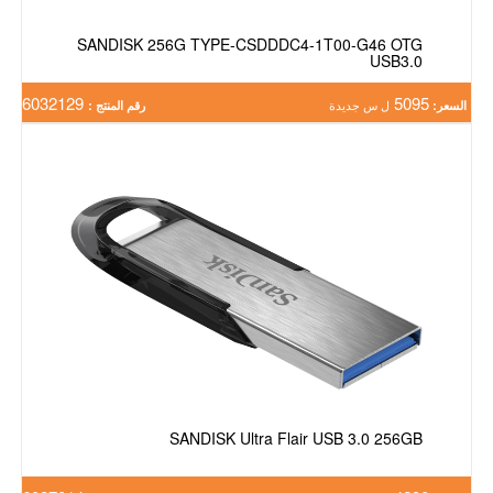
SANDISK 256G TYPE-CSDDDC4-1T00-G46 OTG
USB3.0
6032129
5095
السعر:
ل س جديدة
رقم المنتج :
SANDISK Ultra Flair USB 3.0 256GB