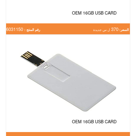
OEM 16GB USB CARD
6031150
370
السعر:
ل س جديدة
رقم المنتج :
OEM 16GB USB CARD