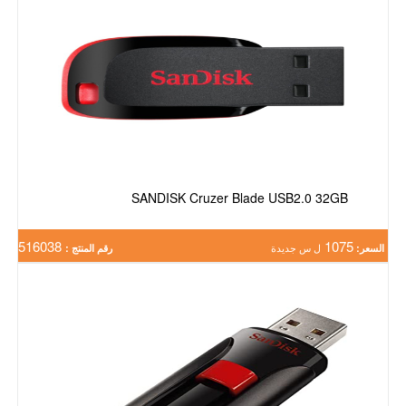
SANDISK Cruzer Blade USB2.0 32GB
516038
1075
السعر:
ل س جديدة
رقم المنتج :