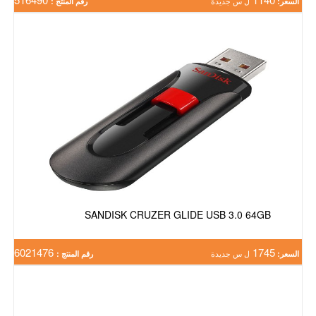
السعر:
ل س جديدة
رقم المنتج :
SANDISK CRUZER GLIDE USB 3.0 64GB
6021476
1745
السعر:
ل س جديدة
رقم المنتج :