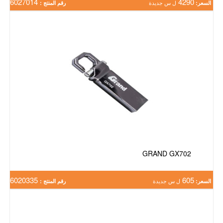
6027014
4290
السعر:
ل س جديدة
رقم المنتج :
GRAND GX702
6020335
605
السعر:
ل س جديدة
رقم المنتج :