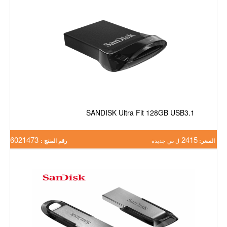
SANDISK Ultra Fit 128GB USB3.1
6021473
2415
السعر:
ل س جديدة
رقم المنتج :