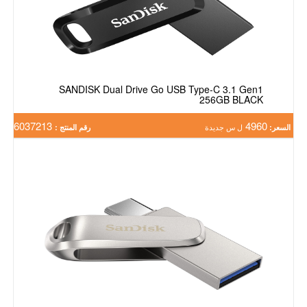
SANDISK Dual Drive Go USB Type-C 3.1 Gen1
256GB BLACK
6037213
4960
السعر:
ل س جديدة
رقم المنتج :