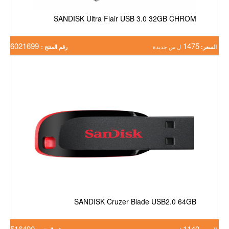
SANDISK Ultra Flair USB 3.0 32GB CHROM
6021699
1475
السعر:
ل س جديدة
رقم المنتج :
SANDISK Cruzer Blade USB2.0 64GB
516490
1140