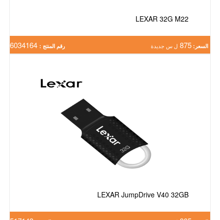
LEXAR 32G M22
6034164
875
السعر:
ل س جديدة
رقم المنتج :
LEXAR JumpDrive V40 32GB