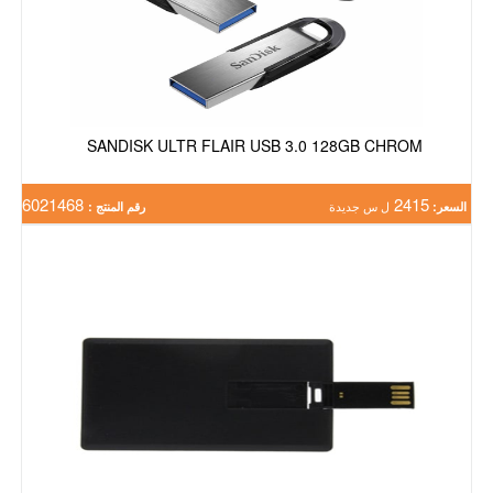
SANDISK ULTR FLAIR USB 3.0 128GB CHROM
6021468
2415
السعر:
ل س جديدة
رقم المنتج :