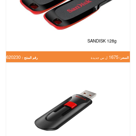
SANDISK 128g
620230
1675
السعر:
ل س جديدة
رقم المنتج :