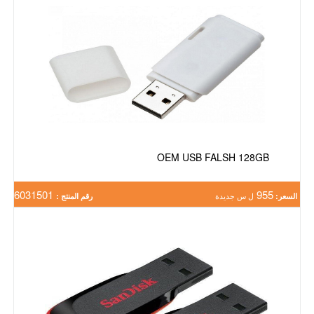
OEM USB FALSH 128GB
6031501
955
السعر:
ل س جديدة
رقم المنتج :