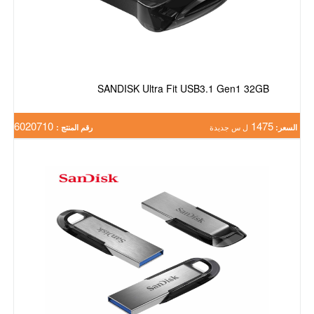
SANDISK Ultra Fit USB3.1 Gen1 32GB
6020710
1475
السعر:
ل س جديدة
رقم المنتج :