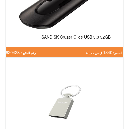
SANDISK Cruzer Glide USB 3.0 32GB
620428
1340
السعر:
ل س جديدة
رقم المنتج :