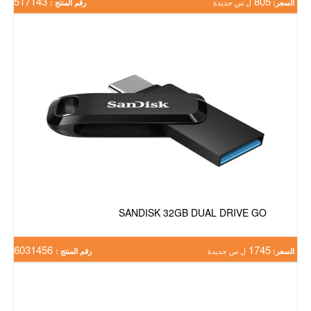
517143
805
السعر:
ل س جديدة
رقم المنتج :
SANDISK 32GB DUAL DRIVE GO
6031456
1745
السعر:
ل س جديدة
رقم المنتج :