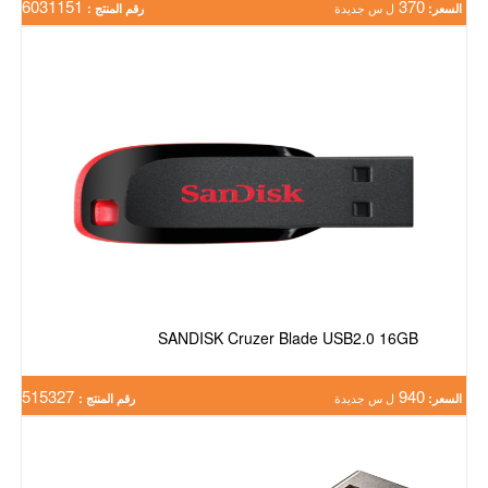
6031151
370
السعر:
ل س جديدة
رقم المنتج :
SANDISK Cruzer Blade USB2.0 16GB
515327
940
السعر:
ل س جديدة
رقم المنتج :