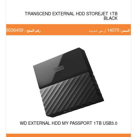
TRANSCEND EXTERNAL HDD STOREJET 1TB
BLACK
6036459
14070
السعر:
ل س جديدة
رقم المنتج :
WD EXTERNAL HDD MY PASSPORT 1TB USB3.0