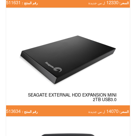
511631
12330
السعر:
ل س جديدة
رقم المنتج :
SEAGATE EXTERNAL HDD EXPANSION MINI
2TB USB3.0
513634
14070
السعر:
ل س جديدة
رقم المنتج :