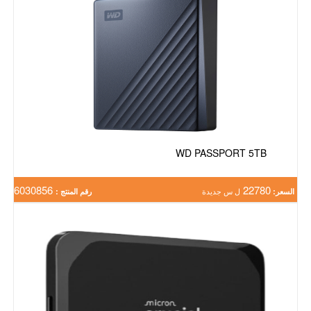
WD PASSPORT 5TB
6030856
22780
السعر:
ل س جديدة
رقم المنتج :