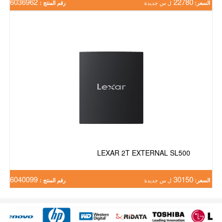
6036962
22780
السعر:
ل س جديدة
رقم المنتج :
LEXAR 2T EXTERNAL SL500
6040099
30150
السعر:
ل س جديدة
رقم المنتج :