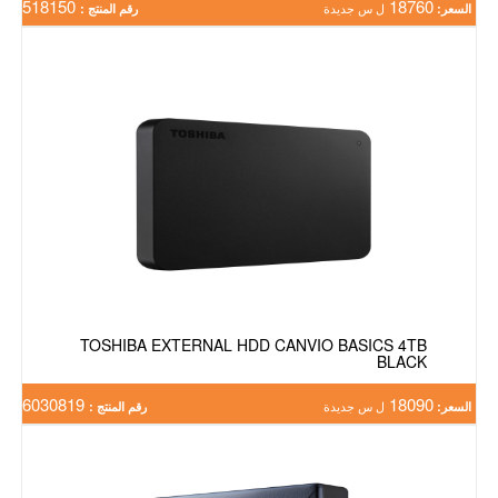
518150
18760
السعر:
ل س جديدة
رقم المنتج :
TOSHIBA EXTERNAL HDD CANVIO BASICS 4TB
BLACK
6030819
18090
السعر:
ل س جديدة
رقم المنتج :