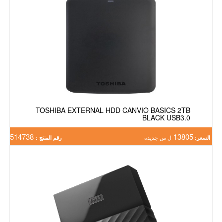
TOSHIBA EXTERNAL HDD CANVIO BASICS 2TB
BLACK USB3.0
514738
13805
السعر:
ل س جديدة
رقم المنتج :