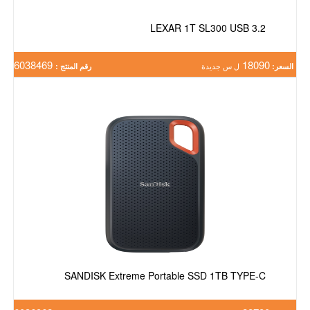
LEXAR 1T SL300 USB 3.2
6038469
18090
السعر:
ل س جديدة
رقم المنتج :
SANDISK Extreme Portable SSD 1TB TYPE-C