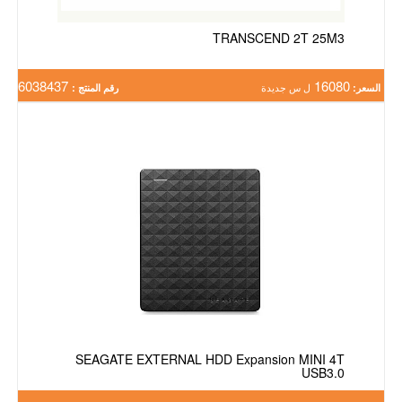
TRANSCEND 2T 25M3
6038437
16080
السعر:
ل س جديدة
رقم المنتج :
SEAGATE EXTERNAL HDD Expansion MINI 4T
USB3.0