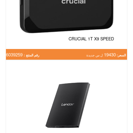
CRUCIAL 1T X9 SPEED
6039259
19430
السعر:
ل س جديدة
رقم المنتج :