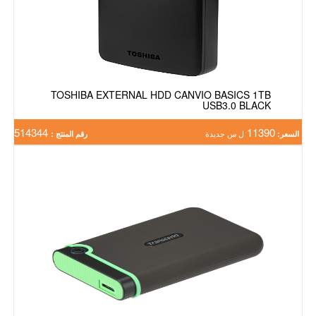
TOSHIBA EXTERNAL HDD CANVIO BASICS 1TB
USB3.0 BLACK
514344
11390
السعر:
ل س جديدة
رقم المنتج :