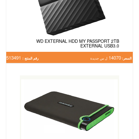
WD EXTERNAL HDD MY PASSPORT 2TB
EXTERNAL USB3.0
513491
14070
السعر:
ل س جديدة
رقم المنتج :