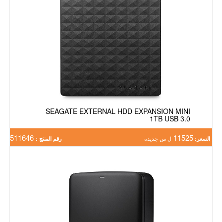
SEAGATE EXTERNAL HDD EXPANSION MINI
1TB USB 3.0
511646
11525
السعر:
ل س جديدة
رقم المنتج :