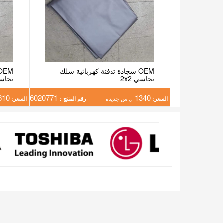
OEM سجادة تدفئة كهربائية سلك
نحاسي 2x2
نحاسي 
610
6020771
1340
السعر:
ل س جديدة
رقم المنتج :
السعر: