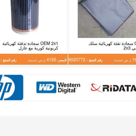
OEM سجادة تفئة كهربائية سلك
OEM 2x1 سجادة تدفئة كهربائية
2x3
كربونية كورية مع عازل
0912
4155
6020772
1
ل س جديدة
رقم المنتج :
السعر:
ل س جديدة
رقم المنتج :