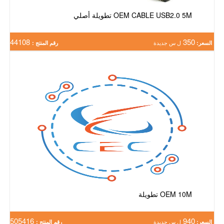
OEM CABLE USB2.0 5M تطويلة أصلي
44108
350
السعر:
ل س جديدة
رقم المنتج :
OEM 10M تطويلة
505416
940
السعر:
ل س جديدة
رقم المنتج :