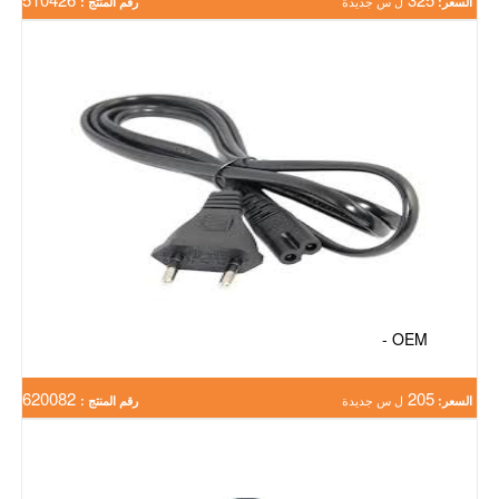
السعر:
ل س جديدة
رقم المنتج :
OEM -
620082
205
السعر:
ل س جديدة
رقم المنتج :