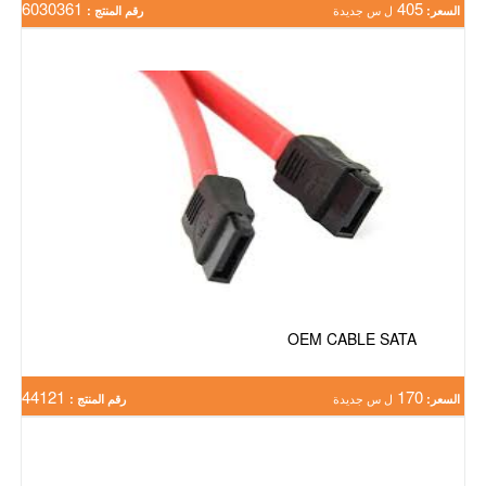
6030361
405
السعر:
ل س جديدة
رقم المنتج :
OEM CABLE SATA
44121
170
السعر:
ل س جديدة
رقم المنتج :