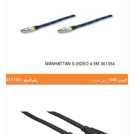
MANHATTAN S-VIDEO 4.5M 361354
511153
645
السعر:
ل س جديدة
رقم المنتج :