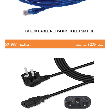
GOLDX CABLE NETWORK GOLDX 2M HUB
504987
235
السعر:
ل س جديدة
رقم المنتج :