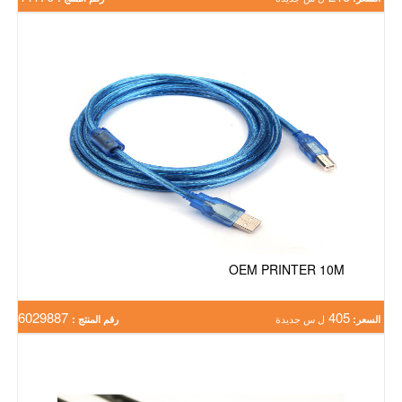
OEM PRINTER 10M
6029887
405
السعر:
ل س جديدة
رقم المنتج :