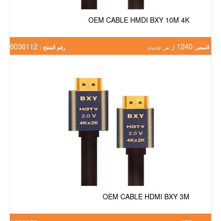
OEM CABLE HMDI BXY 10M 4K
6036112
1240
السعر:
ل س جديدة
رقم المنتج :
OEM CABLE HDMI BXY 3M