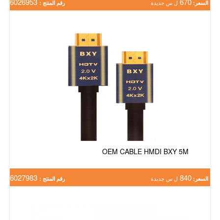
6026953
670
السعر:
ل س جديدة
رقم المنتج :
OEM CABLE HMDI BXY 5M
6027983
840
السعر:
ل س جديدة
رقم المنتج :