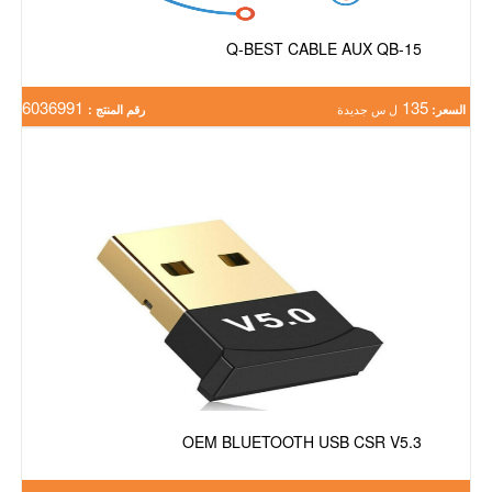
Q-BEST CABLE AUX QB-15
6036991
135
السعر:
ل س جديدة
رقم المنتج :
OEM BLUETOOTH USB CSR V5.3