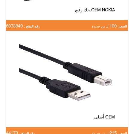
OEM NOKIA جك رفيع
6033840
100
السعر:
ل س جديدة
رقم المنتج :
OEM أصلي
44170
215
السعر:
ل س جديدة
رقم المنتج :