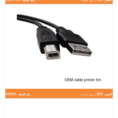
OEM cable printer 5m
44084
365
السعر:
ل س جديدة
رقم المنتج :