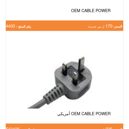
OEM CABLE POWER
4400
170
السعر:
ل س جديدة
رقم المنتج :
OEM CABLE POWER أمريكي
510426
325