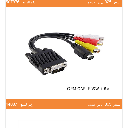
507876
325
السعر:
ل س جديدة
رقم المنتج :
OEM CABLE VGA 1.5M
44087
305
السعر:
ل س جديدة
رقم المنتج :