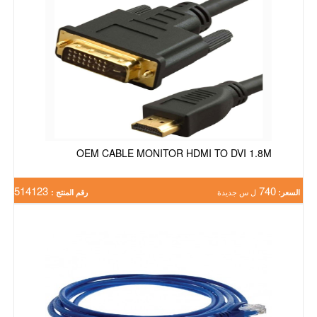
OEM CABLE MONITOR HDMI TO DVI 1.8M
514123
740
السعر:
ل س جديدة
رقم المنتج :