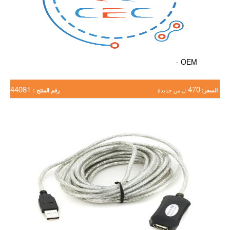
OEM -
44081
470
السعر:
ل س جديدة
رقم المنتج :