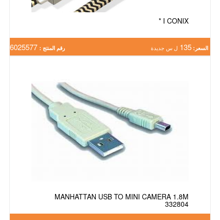
I CONIX *
6025577
135
السعر:
ل س جديدة
رقم المنتج :
MANHATTAN USB TO MINI CAMERA 1.8M
332804