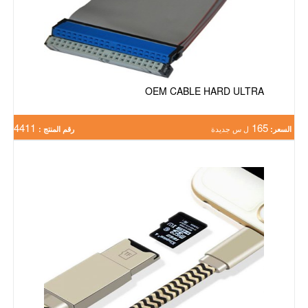
OEM CABLE HARD ULTRA
4411
165
السعر:
ل س جديدة
رقم المنتج :