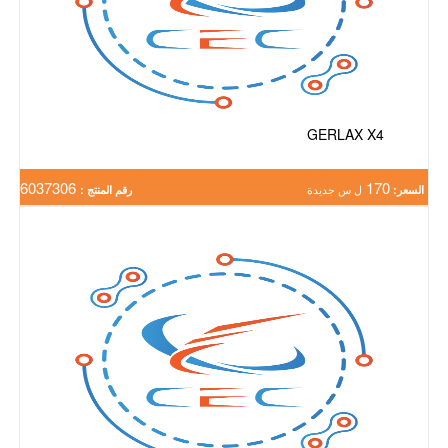
GERLAX X4
6037306
170
السعر:
ل س جديدة
رقم المنتج :