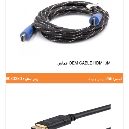
OEM CABLE HDMI 3M قماش
6030380
255
السعر:
ل س جديدة
رقم المنتج :