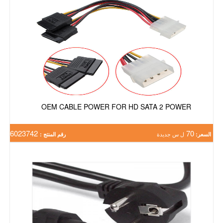
OEM CABLE POWER FOR HD SATA 2 POWER
6023742
70
السعر:
ل س جديدة
رقم المنتج :