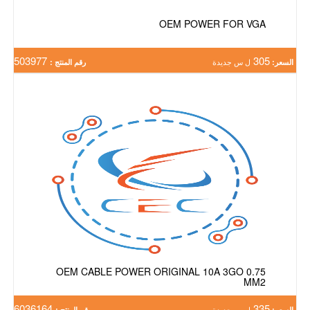
OEM POWER FOR VGA
503977
305
السعر:
ل س جديدة
رقم المنتج :
OEM CABLE POWER ORIGINAL 10A 3GO 0.75
MM2
6036164
335
السعر:
ل س جديدة
رقم المنتج :