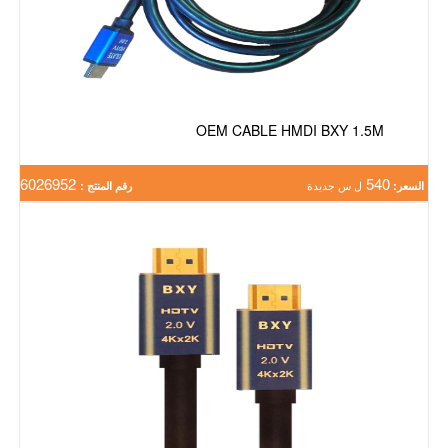
OEM CABLE HMDI BXY 1.5M
6026952
540
السعر:
ل س جديدة
رقم المنتج :