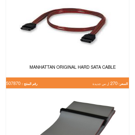
MANHATTAN ORIGINAL HARD SATA CABLE
507870
270
السعر:
ل س جديدة
رقم المنتج :