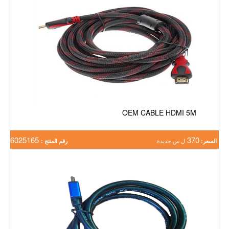
OEM CABLE HDMI 5M
6025165
370
السعر:
ل س جديدة
رقم المنتج :