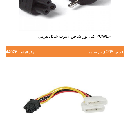
POWER كبل بور شاحن لابتوب شكل هرمي
44026
205
السعر:
ل س جديدة
رقم المنتج :