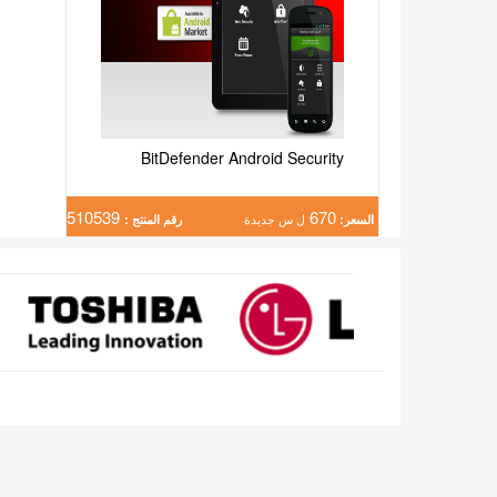
BitDefender Android Security
510539
670
السعر:
ل س جديدة
رقم المنتج :