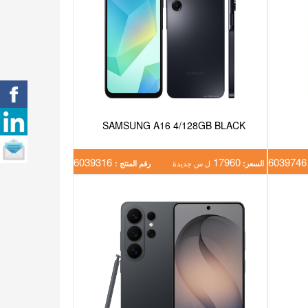
SAMSUNG A16 4/128GB BLACK
6039316
17960
603
السعر:
ل س جديدة
رقم المنتج :