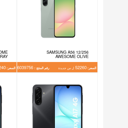
SOME
SAMSUNG A56 12/256
GRAY
AWESOME OLIVE
240
6039756
52260
السعر:
ل س جديدة
رقم المنتج :
السعر: