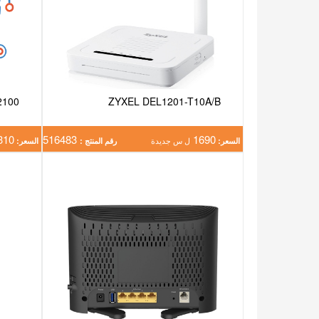
2100
ZYXEL DEL1201-T10A/B
310
516483
1690
السعر:
ل س جديدة
رقم المنتج :
السعر: