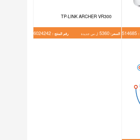
TP-LINK ARCHER VR300
6024242
5360
514685
:
السعر:
ل س جديدة
رقم المنتج :