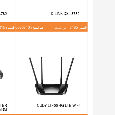
3782
D-LINK DSL-3782
015
6036740
3485
السعر:
ل س جديدة
رقم المنتج :
السعر:
UTER
CUDY LT400 4G LTE WiFi
S+RM