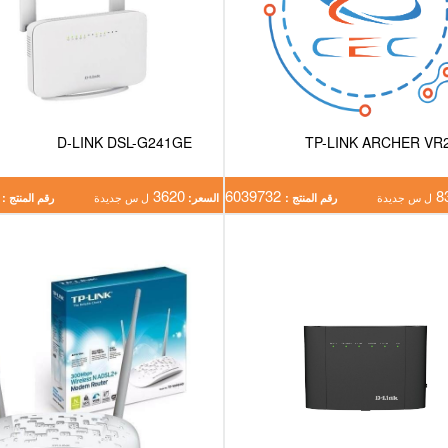
D-LINK DSL-G241GE
TP-LINK ARCHER VR
0215
3620
6039732
8
ل س جديدة
رقم المنتج :
السعر:
ل س جديدة
رقم المنتج :