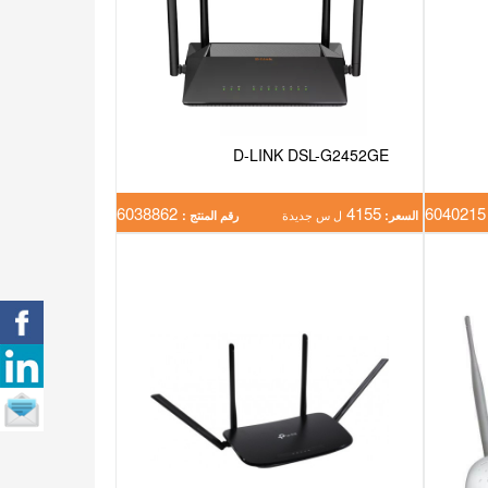
D-LINK DSL-G2452GE
6038862
4155
604
السعر:
ل س جديدة
رقم المنتج :